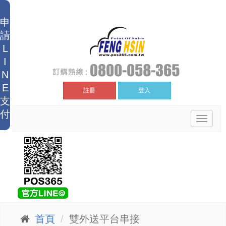
申
請
L
I
N
E
註冊
登入
支
付
Toggle
navigat
首頁
雙外送平台串接