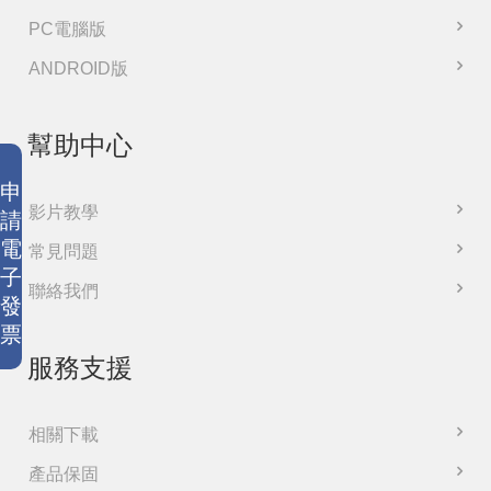
PC電腦版
ANDROID版
幫助中心
申
影片教學
請
電
常見問題
子
聯絡我們
發
票
服務支援
相關下載
產品保固